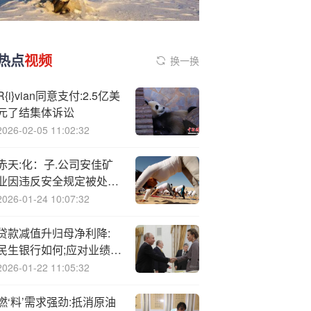
热点
视频
换一换
R{i}vian同意支付:2.5亿美
元了结集体诉讼
2026-02-05 11:02:32
赤天:化：子.公司安佳矿
业因违反安全规定被处
罚，被责令停产整顿3日
2026-01-24 10:07:32
贷款减值升归母净利降:
民生银行如何;应对业绩挑
战？
2026-01-22 11:05:32
燃‘料’需求强劲:抵消原油