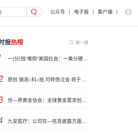
公众号
电子报
客户端
时报
热榜
换一换
一{分}钱“难倒”美国社会：一美分硬币短缺冲击各地零售商业
原创 锦浪<科>技,可转债过会 将于深交所上市
世—界黄金协会：全球黄金需求创历史新高，投资需求激增47%
九安医疗：公司在—信息披露方面?遵守相关法律法规要求