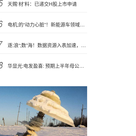
天赐‘材’料：已递交H股上市申请
电机;的“动力心脏”！新能源车领域居前三，还将拓展机器人+商业航天等领域
逐:浪“;数”海！数据资源入表加速，5家A股公司“家底”上亿
华显光:电发盈喜: 预期上半年母公司拥有人应占溢利同比增加不少于600%